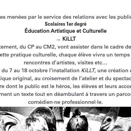
lles menées par le service des relations avec les publ
Scolaires 1er degré
Éducation Artistique et Culturelle
→ KiLLT
tement, du CP au CM2, vont assister dans le cadre des
te pratique culturelle, chaque élève vivra un temps d’é
rencontres d’artistes, visites etc…
du 7 au 18 octobre l’installation 
KiLLT
, une création
tique original, au croisement de l’atelier et du spectacl
ure dont le public est le héros, les élèves et leurs a
tivement un texte tout en déambulant à travers un par
comédien·ne professionnel·le.