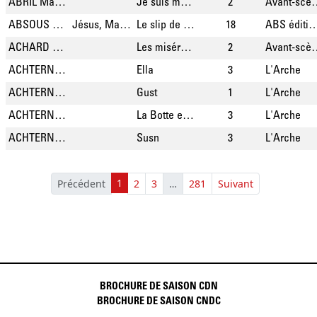
ABRIL Manuel
Je suis mon frère
2
Avant-scène 
ABSOUS Philippe
Jésus, Marie, Joseph! 18 sketches de théâtre
Le slip de cerveau
18
ABS éditi
ACHARD Paul
Les misérables
2
Avant-scène 
ACHTERNBUSCH Herbert
Ella
3
L'Arche
ACHTERNBUSCH Herbert
Gust
1
L'Arche
ACHTERNBUSCH Herbert
La Botte et sa chaussette
3
L'Arche
ACHTERNBUSCH Herbert
Susn
3
L'Arche
1
Précédent
2
3
…
281
Suivant
BROCHURE DE SAISON CDN
BROCHURE DE SAISON CNDC