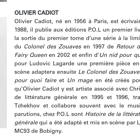
OLIVIER CADIOT
Olivier Cadiot, né en 1956 à Paris, est écriva
1988, il publie aux éditions P.O.L un premier liv
la sortie du premier tome d’une série à la li
du 
Colonel des Zouaves
 en 1997 de 
Retour d
Fairy Queen
 en 2002 et enfin d’
Un nid pour qu
pour Ludovic Lagarde une première pièce en
scène adaptera ensuite 
Le Colonel des Zouave
pour quoi faire
 et 
Un mage
 en été créés pou
qu’Olivier Cadiot y est artiste associé avec Chri
de littérature générale en 1995 et 1996, tr
Tchekhov et collabore souvent avec le musi
parutions, chez P.O.L sont 
Histoire de la littéra
générale
 qui a été adapté et mis en scène par 
MC93 de Bobigny.