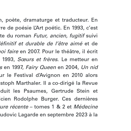
in, poète, dramaturge et traducteur. En 
re de poésie L’Art poétic. En 1993, c’est 
mite du roman
 Futur, ancien, fugitif 
suivi 
éfinitif et durable de l’être aimé
 et de 
oi faire
 en 2007. Pour le théâtre, il écrit 
 1993, 
Sœurs et frères
. Le metteur en 
s 
en 1997, 
Fairy Queen
 en 2004, 
Un nid 
r le Festival d’Avignon en 2010 alors 
stoph Marthaler. Il a co-dirigé la Revue 
aduit les Psaumes, Gertrude Stein et 
cien Rodolphe Burger. Ces dernières 
ture récente
 – tomes 1 & 2 et
 Médecine 
Ludovic Lagarde en septembre 2023 à la 