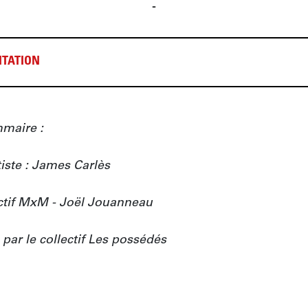
-
TATION
aire :

iste : James Carlès

ectif MxM - Joël Jouanneau

par le collectif Les possédés