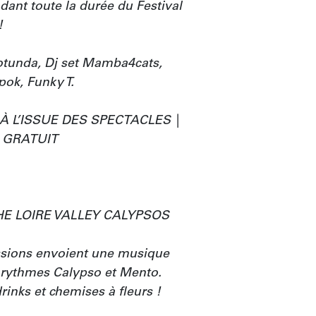
ant toute la durée du Festival 


Rotunda, Dj set Mamba4cats, 
ok, Funky T.

 À L’ISSUE DES SPECTACLES | 
GRATUIT

E LOIRE VALLEY CALYPSOS

ssions envoient une musique 
 rythmes Calypso et Mento. 
nks et chemises à fleurs !
