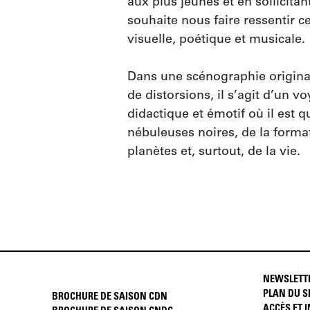
aux plus jeunes et en sollicitan
souhaite nous faire ressentir c
visuelle, poétique et musicale.

Dans une scénographie originale 
de distorsions, il s’agit d’un voy
didactique et émotif où il est q
nébuleuses noires, de la format
planètes et, surtout, de la vie.
NEWSLETT
PLAN DU S
BROCHURE DE SAISON CDN
ACCÈS ET 