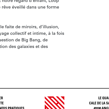
t notre regard d’enfant, Loop 
e rêve éveillé dans une forme 
faite de miroirs, d’illusion, 
age collectif et intime, à la fois 
uestion de Big Bang, de 
ion des galaxies et des 
ER
LE QUA
ITE
CALE DE LA S
INFOS PRATIQUES
49100 ANG