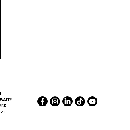
I
AVATTE
ERS
 20