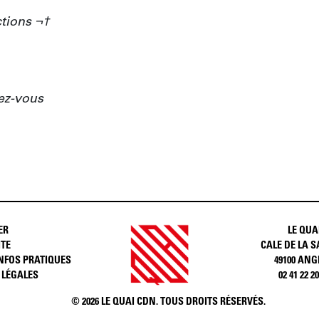
tions ¬†

z-vous
ER
LE QUA
ITE
CALE DE LA S
INFOS PRATIQUES
49100 ANG
 LÉGALES
02 41 22 20
	© 2026 LE QUAI CDN. TOUS DROITS RÉSERVÉS.