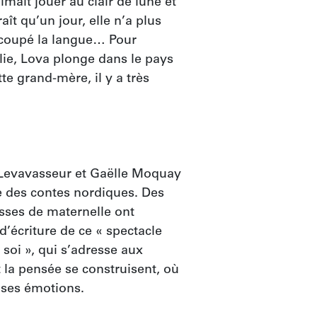
imait jouer au clair de lune et 
aît qu’un jour, elle n’a plus 
 coupé la langue… Pour 
lie, Lova plonge dans le pays 
te grand-mère, il y a très 
e Levavasseur et Gaëlle Moquay 
e des contes nordiques. Des 
ses de maternelle ont 
’écriture de ce « spectacle 
soi », qui s’adresse aux 
 la pensée se construisent, où 
 ses émotions.
