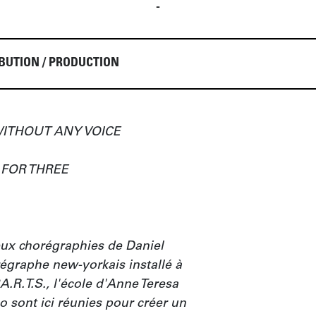
-
BUTION / PRODUCTION
ITHOUT ANY VOICE

OR THREE

x chorégraphies de Daniel 
égraphe new-yorkais installé à 
A.R.T.S., l'école d'Anne Teresa 
sont ici réunies pour créer un 